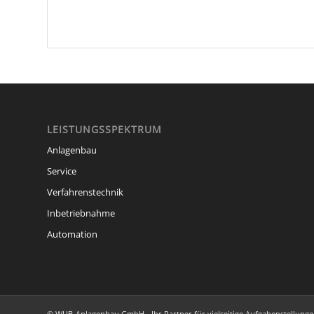
LEISTUNGSSPEKTRUM
Anlagenbau
Service
Verfahrenstechnik
Inbetriebnahme
Automation
© WUB-Anlagenbau GmbH - Ihr Partner für vielseitige Aufgabenstellung