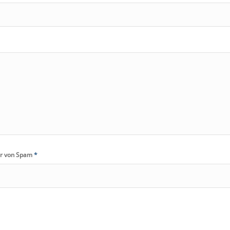
hr von Spam
*